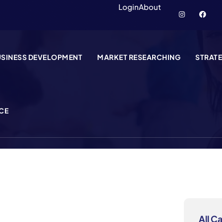
Login
About
SINESS DEVELOPMENT
MARKET RESEARCHING
STRAT
CE
All C