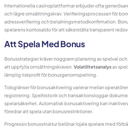
Internationella casinoplattformar erbjuder ofta generös
och lägre omsättningskrav.
Verifieringsprocessen
för bonu
adressverifiering och betalningsmetodkonfirmation. Bonu
spelarens kontosaldo för att säkerställa transparent redov
Att Spela Med Bonus
Bonusstrategier kräver noggrann planering av spelval och
att uppfylla omsättningskraven.
Volatilitetsanalys
av spel
lämplig riskprofil för bonusgenomspelning.
Tidsgränser för bonusaktivering varierar mellan operatörer 
registrering.
Spelhistorik
och transaktionsloggar dokumente
spelarsäkerhet. Automatisk bonusaktivering kan inaktivera
föredrar att spela utan bonusrestriktioner.
Progressiv bonusstruktur belönar lojala spelare med för