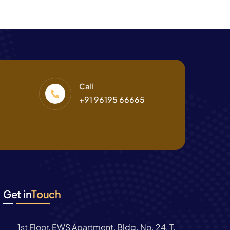
Call
+91 96195 66665
Get in
Touch
1st Floor, EWS Apartment, Bldg. No. 24, T.