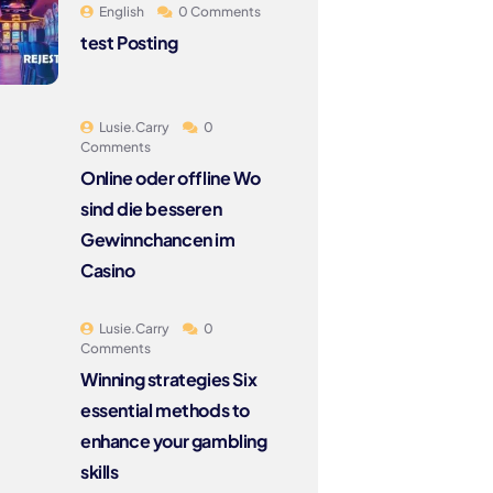
English
0 Comments
test Posting
Lusie.carry
0
Comments
Online oder offline Wo
sind die besseren
Gewinnchancen im
Casino
Lusie.carry
0
Comments
Winning strategies Six
essential methods to
enhance your gambling
skills