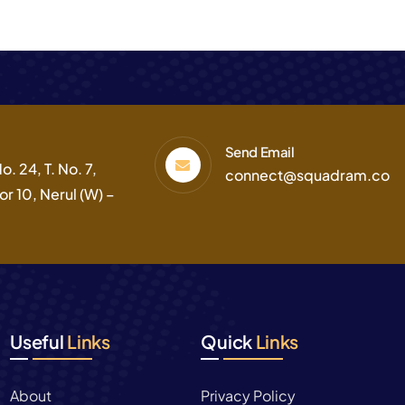
Send Email
. 24, T. No. 7,
connect@squadram.co
r 10, Nerul (W) –
Useful
Links
Quick
Links
About
Privacy Policy