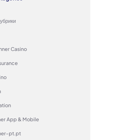
рубрики
nner Casino
nsurance
ino
h
ation
ner App & Mobile
ner-pt.pt