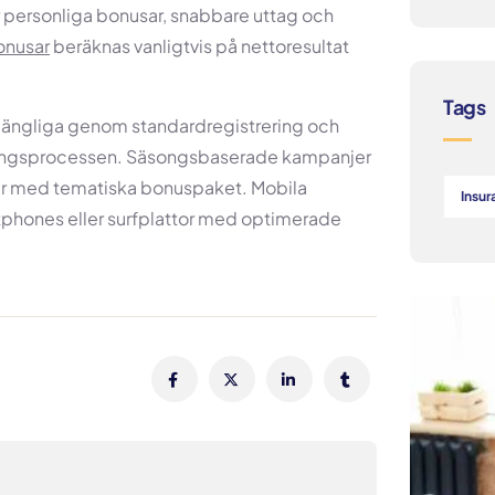
r personliga bonusar, snabbare uttag och
nusar
beräknas vanligtvis på nettoresultat
Tags
lgängliga genom standardregistrering och
ättningsprocessen. Säsongsbaserade kampanjer
er med tematiska bonuspaket. Mobila
Insur
artphones eller surfplattor med optimerade