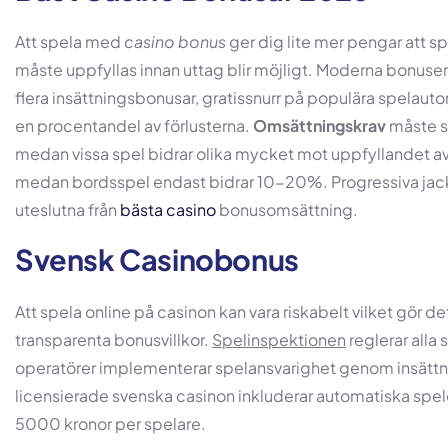
Att spela med
casino bonus
ger dig lite mer pengar att s
måste uppfyllas innan uttag blir möjligt. Moderna bonu
flera insättningsbonusar, gratissnurr på populära spela
en procentandel av förlusterna.
Omsättningskrav
måste sl
medan vissa spel bidrar olika mycket mot uppfyllandet a
medan bordsspel endast bidrar 10-20%. Progressiva jackp
uteslutna från
bästa casino
bonusomsättning.
Svensk Casinobonus
Att spela online på casinon kan vara riskabelt vilket gör det
transparenta bonusvillkor.
Spelinspektionen
reglerar alla
operatörer implementerar spelansvarighet genom insättn
licensierade svenska casinon inkluderar automatiska spel
5000 kronor per spelare.