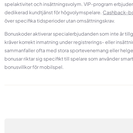
spelaktivitet och insättningsvolym. VIP-program erbjude
dedikerad kundtjänst för högvolymspelare.
Cashback-bo
över specifika tidsperioder utan omsättningskrav.
Bonuskoder aktiverar specialerbjudanden som inte är til
kräver korrekt inmatning under registrerings- eller ins
sammanfaller ofta med stora sportevenemang eller helg
bonusar riktar sig specifikt till spelare som använder sm
bonusvillkor för mobilspel.