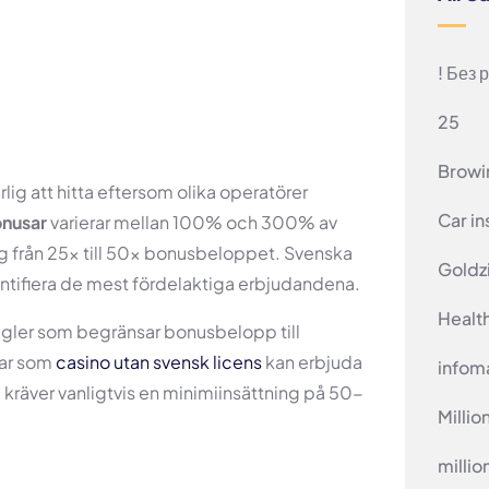
! Без 
25
Browi
ig att hitta eftersom olika operatörer
Car i
nusar
varierar mellan 100% och 300% av
g från 25x till 50x bonusbeloppet. Svenska
Goldz
entifiera de mest fördelaktiga erbjudandena.
Healt
regler som begränsar bonusbelopp till
mar som
casino utan svensk licens
kan erbjuda
infom
 kräver vanligtvis en minimiinsättning på 50-
Millio
millio