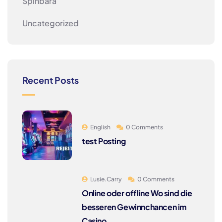
Spinbara
Uncategorized
Recent Posts
English
0 Comments
test Posting
Lusie.carry
0 Comments
Online oder offline Wo sind die
besseren Gewinnchancen im
Casino