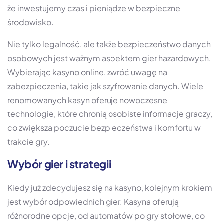
że inwestujemy czas i pieniądze w bezpieczne
środowisko.
Nie tylko legalność, ale także bezpieczeństwo danych
osobowych jest ważnym aspektem gier hazardowych.
Wybierając kasyno online, zwróć uwagę na
zabezpieczenia, takie jak szyfrowanie danych. Wiele
renomowanych kasyn oferuje nowoczesne
technologie, które chronią osobiste informacje graczy,
co zwiększa poczucie bezpieczeństwa i komfortu w
trakcie gry.
Wybór gier i strategii
Kiedy już zdecydujesz się na kasyno, kolejnym krokiem
jest wybór odpowiednich gier. Kasyna oferują
różnorodne opcje, od automatów po gry stołowe, co