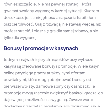
również szczęście. Nie ma pewnej strategii, która
gwarantowałaby wygraną w każdej sytuacji. Kluczem
do sukcesu jest umiejętność zarządzania kapitałem
oraz cierpliwość. Graj z rozwagą, nie stawiaj więcej, niż
możesz stracić, i ciesz się grą dla samej zabawy, a nie
tylko dla wygranej.
Bonusy i promocje w kasynach
Jednym z najważniejszych aspektów przy wyborze
kasyna są oferowane bonusy i promocje. Wiele kasyn
online przyciąga graczy atrakcyjnymi ofertami
powitalnymi, które mogą obejmować bonusy od
pierwszej wpłaty, darmowe spiny czy cashback. Te
promocje mogą znacznie zwiększyć bankroll gracza, co
daje więcej możliwości na wygraną. Zawsze warto
dokładnie przeczytać regulamin, aby zrozumieć, jakie