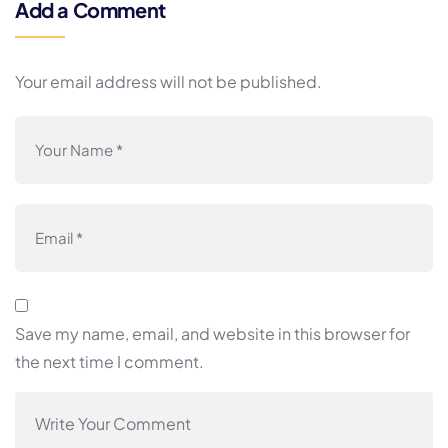
Add a Comment
Your email address will not be published.
Save my name, email, and website in this browser for
the next time I comment.