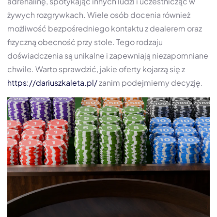
adrenalinę, spotykając innych ludzi i uczestnicząc w
żywych rozgrywkach. Wiele osób docenia również
możliwość bezpośredniego kontaktu z dealerem oraz
fizyczną obecność przy stole. Tego rodzaju
doświadczenia są unikalne i zapewniają niezapomniane
chwile. Warto sprawdzić, jakie oferty kojarzą się z
https://dariuszkaleta.pl/
zanim podejmiemy decyzję.