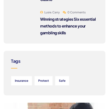
Lusie.carry
0 Comments
Winning strategies Six essential
methods to enhance your
gambling skills
Tags
Insurance
Protect
Safe