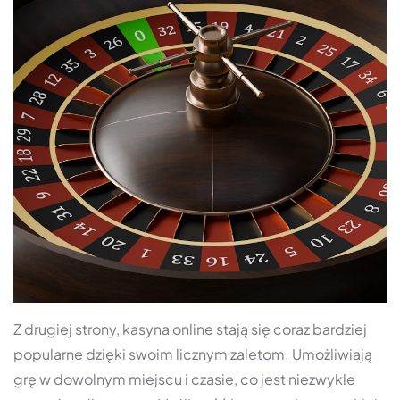
Z drugiej strony, kasyna online stają się coraz bardziej
popularne dzięki swoim licznym zaletom. Umożliwiają
grę w dowolnym miejscu i czasie, co jest niezwykle