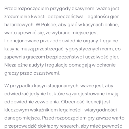
Przed rozpoczęciem przygody z kasynem, ważne jest
zrozumienie kwestii bezpieczeństwa i legalności gier
hazardowych. W Polsce, aby grać w kasynach online,
warto upewnić się, że wybrane miejsce jest
licencjonowane przez odpowiednie organy. Legalne
kasyna muszą przestrzegać rygorystycznych norm, co
zapewnia graczom bezpieczeństwo i uczciwość gier.
Niezależne audyty i regulacje pomagają w ochronie
graczy przed oszustwami.
W przypadku kasyn stacjonarnych, ważne jest, aby
odwiedzać jedynie te, które są zarejestrowane i mają
odpowiednie zezwolenia. Obecność licencji jest
kluczowym wskaźnikiem legalności i wiarygodności
danego miejsca. Przed rozpoczęciem gry zawsze warto
przeprowadzić dokładny research, aby mieć pewność,