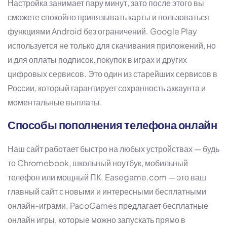
Настройка занимает пару минут, зато после этого вы
сможете спокойно привязывать карты и пользоваться
функциями Android без ограничений. Google Play
используется не только для скачивания приложений, но
и для оплаты подписок, покупок в играх и других
цифровых сервисов. Это один из старейших сервисов в
России, который гарантирует сохранность аккаунта и
моментальные выплаты.
Способы пополнения телефона онлайн
Наш сайт работает быстро на любых устройствах — будь
то Chromebook, школьный ноутбук, мобильный
телефон или мощный ПК. Easegame.com — это ваш
главный сайт с новыми и интересными бесплатными
онлайн-играми. PacoGames предлагает бесплатные
онлайн игры, которые можно запускать прямо в