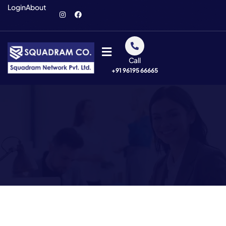
Login
About
Call
+91 96195 66665