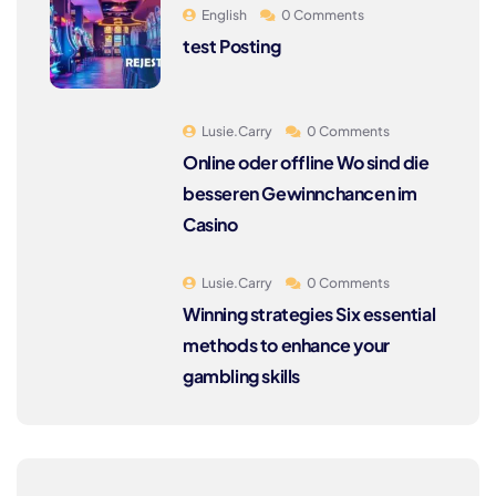
English
0 Comments
test Posting
Lusie.carry
0 Comments
Online oder offline Wo sind die
besseren Gewinnchancen im
Casino
Lusie.carry
0 Comments
Winning strategies Six essential
methods to enhance your
gambling skills