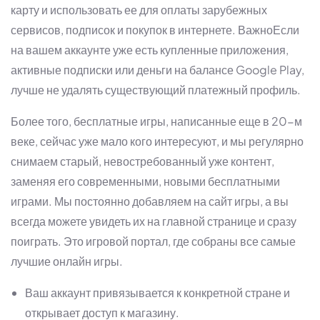
карту и использовать ее для оплаты зарубежных
сервисов, подписок и покупок в интернете. ВажноЕсли
на вашем аккаунте уже есть купленные приложения,
активные подписки или деньги на балансе Google Play,
лучше не удалять существующий платежный профиль.
Более того, бесплатные игры, написанные еще в 20-м
веке, сейчас уже мало кого интересуют, и мы регулярно
снимаем старый, невостребованный уже контент,
заменяя его современными, новыми бесплатными
играми. Мы постоянно добавляем на сайт игры, а вы
всегда можете увидеть их на главной странице и сразу
поиграть. Это игровой портал, где собраны все самые
лучшие онлайн игры.
Ваш аккаунт привязывается к конкретной стране и
открывает доступ к магазину.