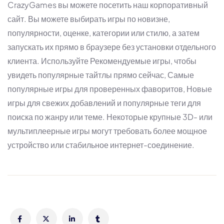
CrazyGames вы можете посетить наш корпоративный
сайт. Вы можете выбирать игры по новизне,
популярности, оценке, категории или стилю, а затем
запускать их прямо в браузере без установки отдельного
клиента. Используйте Рекомендуемые игры, чтобы
увидеть популярные тайтлы прямо сейчас, Самые
популярные игры для проверенных фаворитов, Новые
игры для свежих добавлений и популярные теги для
поиска по жанру или теме. Некоторые крупные 3D- или
мультиплеерные игры могут требовать более мощное
устройство или стабильное интернет-соединение.