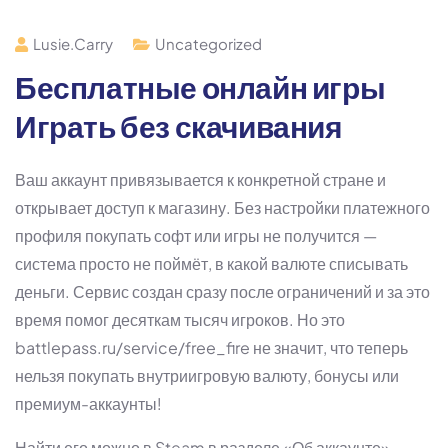
Lusie.carry
Uncategorized
Бесплатные онлайн игры
Играть без скачивания
Ваш аккаунт привязывается к конкретной стране и
открывает доступ к магазину. Без настройки платежного
профиля покупать софт или игры не получится —
система просто не поймёт, в какой валюте списывать
деньги. Сервис создан сразу после ограничений и за это
время помог десяткам тысяч игроков. Но это
battlepass.ru/service/free_fire не значит, что теперь
нельзя покупать внутриигровую валюту, бонусы или
премиум-аккаунты!
Найти его можно в Steam в разделе «Об аккаунте».