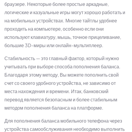
браузере. Некоторые более простые аркадные,
логические и казуальные игры могут хорошо работать и
на мобильных устройствах. Многие тайтлы удобнее
проходить на компьютере, особенно если они
используют клавиатуру, мышь, точное прицеливание,
большие 3D-миры или онлайн-мультиплеер.
Стабильность — это главный фактор, который нужно
учитывать при выборе способа пополнения баланса.
Благодаря этому методу, Вы можете пополнить свой
счет со своего удобного устройства, не зависимо от
места нахождения и времени. Итак, банковский
перевод является безопасным и более стабильным
методом пополнения баланса на платформе.
Для пополнения баланса мобильного телефона через
устройства самообслуживания необходимо выполнить